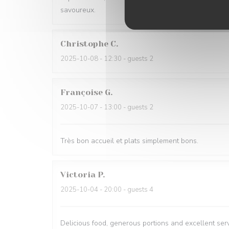
savoureux.
Christophe
C
2025-10-08
- 12:30 - guests 2
Françoise
G
2025-10-07
- 13:00 - guests 2
Très bon accueil et plats simplement bons.
Victoria
P
2025-10-04
- 20:00 - guests 4
Delicious food, generous portions and excellent ser