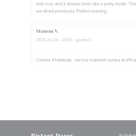
and cozy, and it always feels like a party inside. 
we dined previously. Perfect evening.
Manon
V
2025-10-04
- 20:00 - guests 5
Comme d’habitude : service vraiment sympa et efficace
Bistrot Darsy