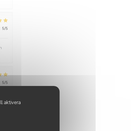
:
5
/5
n
:
5
/5
l aktivera
:
4
/5