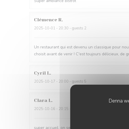
Super ambiance bistrot
Clémence
R
2025-10-01
- 20:30 - guests 2
Un restaurant qui est devenu un classique pour nous,
choisit avant de venir ! C'est toujours délicieux, de g
Cyril
L
2025-10-17
- 20:00 - guests 5
Denna web
Clara
L
2025-10-16
- 20:15 - guests 6
super accueil, on se sent comme à la maison entre a