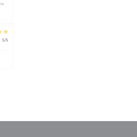
ime
:
5
/5