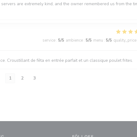
The servers are extremely kind, and the owner remembered us from the t
service
:
5
/5
ambience
:
5
/5
menu
:
5
/5
quality_price
. Croustillant de fêta en entrée parfait et un classique poulet frites.
1
2
3