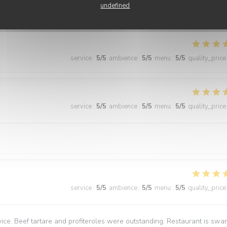
undefined
service
:
5
/5
ambience
:
5
/5
menu
:
5
/5
quality_price
service
:
5
/5
ambience
:
5
/5
menu
:
5
/5
quality_price
service
:
5
/5
ambience
:
5
/5
menu
:
5
/5
quality_price
vice. Beef tartare and profiteroles were outstanding. Restaurant is swa