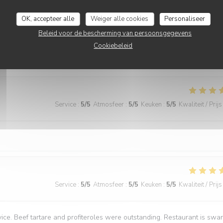
OK, accepteer alle
Weiger alle cookies
Personaliseer
Beleid voor de bescherming van persoonsgegevens
Cookiebeleid
Service
:
5
/5
Atmosfeer
:
5
/5
Keuken
:
5
/5
Kwaliteit / Prijs
Service
:
5
/5
Atmosfeer
:
5
/5
Keuken
:
5
/5
Kwaliteit / Prijs
Service
:
5
/5
Atmosfeer
:
5
/5
Keuken
:
5
/5
Kwaliteit / Prijs
vice. Beef tartare and profiteroles were outstanding. Restaurant is swa