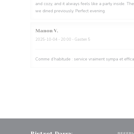
and cozy, and it always feels like a party inside. 
we dined previously. Perfect evening.
Manon
V
2025-10-04
- 20:00 - Gasten 5
Comme d’habitude : service vraiment sympa et efficace
Bistrot Darsy