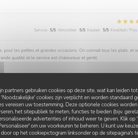
Service
:
5
/5
Atmosfeer
:
5
/5
Keuken
:
5
/5
Kwaliteit / Prijs
 pour les petites et grandes occasions. On connait tous les plats, et o
rande qualité et le service est chaleureux et gentil.
Service
:
5
/5
Atmosfeer
:
5
/5
Keuken
:
5
/5
Kwaliteit / Prijs
ijn partners gebruiken cookies op deze site, wat kan leiden to
Noodzakelijke' cookies zijn verplicht en worden standaard g
ies vereisen uw toestemming. Deze optionele cookies worden
seren, het sitepubliek te meten, functies te bieden (bijv. gere
Service
:
5
/5
Atmosfeer
:
5
/5
Keuken
:
4
/5
Kwaliteit / Prijs
rsonaliseerde advertenties of inhoud weer te geven. Klik op 'O
 'Personaliseer' om uw voorkeuren te beheren. U kunt uw keu
BISTROT DARSY
 door op het cookiepictogram linksonder op de sitepagina's te
mis ! cela se ressent aussi dans les plats, sans chichis, gourmands et