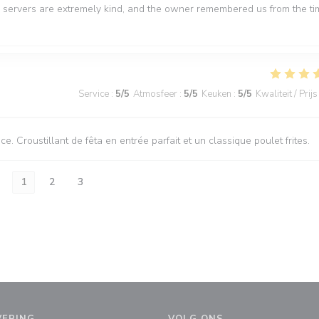
The servers are extremely kind, and the owner remembered us from the t
Service
:
5
/5
Atmosfeer
:
5
/5
Keuken
:
5
/5
Kwaliteit / Prijs
. Croustillant de fêta en entrée parfait et un classique poulet frites.
1
2
3