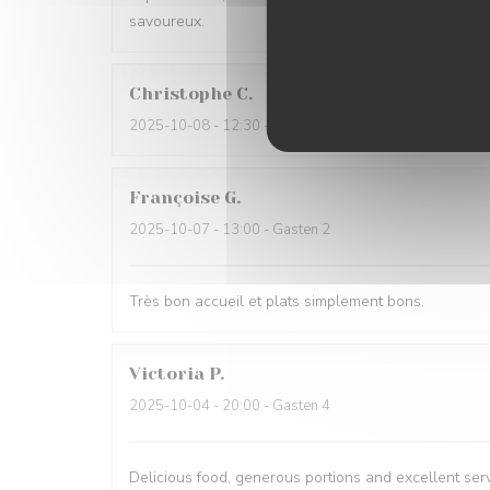
savoureux.
Christophe
C
2025-10-08
- 12:30 - Gasten 2
Françoise
G
2025-10-07
- 13:00 - Gasten 2
Très bon accueil et plats simplement bons.
Victoria
P
2025-10-04
- 20:00 - Gasten 4
Delicious food, generous portions and excellent ser