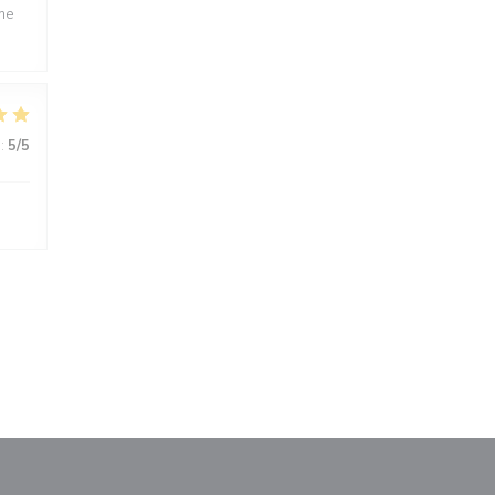
ime
:
5
/5