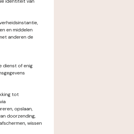
le identiteit van
verheidsinstantie,
den en middelen
 met anderen de
e dienst of enig
onsgegevens
kking tot
via
reren, opslaan,
 van doorzending,
, afschermen, wissen