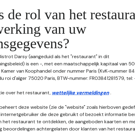
s de rol van het restaura
werking van uw
nsgegevens?
Bistrot Darsy (aangeduid als het "restaurant" in dit
gsbeleid) is een -, met een maatschappelijk kapitaal van 5
de Kamer van Koophandel onder nummer Paris (KvK-nummer 8
du roi d'alger 75020 Paris, BTW-nummer: FR03841281579, tel: -,
ie over het restaurant,
wettelijke vermeldingen
.
beheert deze website (zie de "website" zoals hierboven gedefi
 internetgebruiker die deze gebruikt of bezoekt informatie be
an het restaurant te ontdekken, de aangeboden kaarten en men
nog beoordelingen achtergelaten door klanten van het restaura