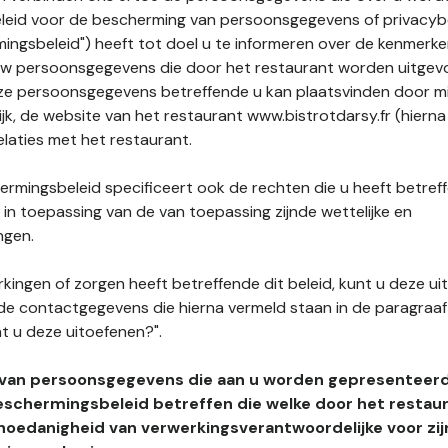
leid voor de bescherming van persoonsgegevens of privacybe
ngsbeleid") heeft tot doel u te informeren over de kenmerke
uw persoonsgegevens die door het restaurant worden uitgev
e persoonsgegevens betreffende u kan plaatsvinden door mid
ijk, de website van het restaurant www.bistrotdarsy.fr (hierna 
elaties met het restaurant.
rmingsbeleid specificeert ook de rechten die u heeft betref
n toepassing van de van toepassing zijnde wettelijke en
ngen.
kingen of zorgen heeft betreffende dit beleid, kunt u deze ui
de contactgegevens die hierna vermeld staan in de paragraaf 
t u deze uitoefenen?".
 van persoonsgegevens die aan u worden gepresenteer
eschermingsbeleid betreffen die welke door het restau
hoedanigheid van verwerkingsverantwoordelijke voor zij