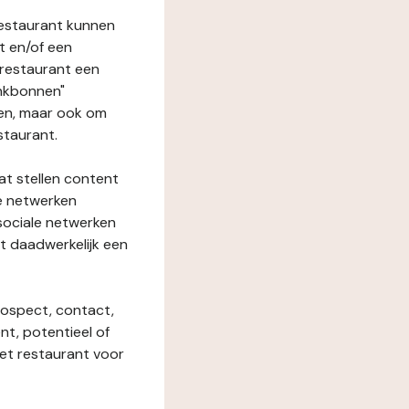
restaurant kunnen
t en/of een
t restaurant een
enkbonnen"
den, maar ook om
staurant.
at stellen content
ze netwerken
 sociale netwerken
t daadwerkelijk een
rospect, contact,
ent, potentieel of
het restaurant voor