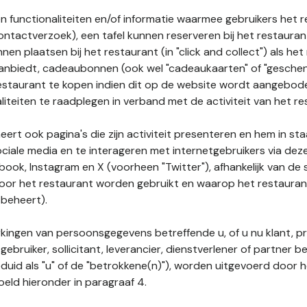
n functionaliteiten en/of informatie waarmee gebruikers het 
ontactverzoek), een tafel kunnen reserveren bij het restauran
nnen plaatsen bij het restaurant (in "click and collect") als he
 aanbiedt, cadeaubonnen (ook wel "cadeaukaarten" of "gesch
estaurant te kopen indien dit op de website wordt aangebo
liteiten te raadplegen in verband met de activiteit van het re
ert ook pagina's die zijn activiteit presenteren en hem in sta
ociale media en te interageren met internetgebruikers via de
book, Instagram en X (voorheen "Twitter"), afhankelijk van de
door het restaurant worden gebruikt en waarop het restauran
 beheert).
ingen van persoonsgegevens betreffende u, of u nu klant, p
gebruiker, sollicitant, leverancier, dienstverlener of partner b
duid als "u" of de "betrokkene(n)"), worden uitgevoerd door 
eld hieronder in paragraaf 4.