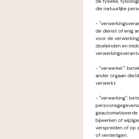
de fysieke, fysiolo
die natuurlijke per
- "verwerkingsveran
de dienst of enig 
voor de verwerking
doeleinden en midde
verwerkingsverant
- "verwerker": bete
ander orgaan die/
verwerkt.
- "verwerking": be
persoonsgegevens o
geautomatiseerde p
bijwerken of wijzig
verspreiden of op a
of vernietigen.