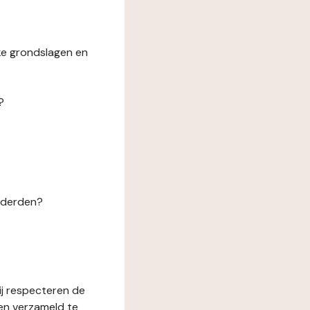
ke grondslagen en
?
n derden?
ij respecteren de
en verzameld te