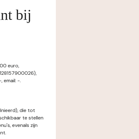
nt bij
000 euro,
4128157900026),
 email: -.
nieerd), die tot
schikbaar te stellen
u's, evenals zijn
nt.