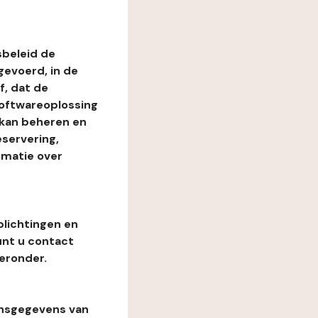
beleid de
evoerd, in de
, dat de
softwareoplossing
 kan beheren en
eservering,
rmatie over
plichtingen en
unt u contact
eronder.
onsgegevens van