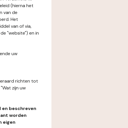
leid (hierna het
n van de
oerd. Het
del van of via,
de "website") en in
fende uw
teraard richten tot
"Wat zijn uw
d en beschreven
rant worden
n eigen