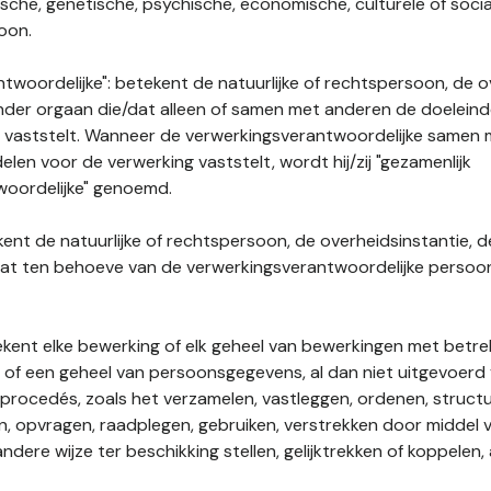
gische, genetische, psychische, economische, culturele of socia
soon.
twoordelijke": betekent de natuurlijke of rechtspersoon, de o
ander orgaan die/dat alleen of samen met anderen de doelein
 vaststelt. Wanneer de verwerkingsverantwoordelijke samen
len voor de verwerking vaststelt, wordt hij/zij "gezamenlijk
woordelijke" genoemd.
kent de natuurlijke of rechtspersoon, de overheidsinstantie, d
dat ten behoeve van de verwerkingsverantwoordelijke perso
tekent elke bewerking of elk geheel van bewerkingen met betre
f een geheel van persoonsgegevens, al dan niet uitgevoerd 
rocedés, zoals het verzamelen, vastleggen, ordenen, structu
en, opvragen, raadplegen, gebruiken, verstrekken door middel
ndere wijze ter beschikking stellen, gelijktrekken of koppelen