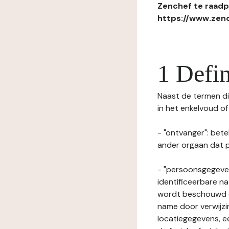
Zenchef te raadpl
https://www.zenc
1 Defin
Naast de termen die
in het enkelvoud o
- "ontvanger": bete
ander orgaan dat p
- "persoonsgegeven
identificeerbare na
wordt beschouwd ee
name door verwijzi
locatiegegevens, ee