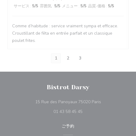
サービス
:
5
/5
雰囲気
:
5
/5
メニュー
:
5
/5
品質-価格
:
5
/5
Comme d’habitude : service vraiment sympa et efficace.
Croustillant de fêta en entrée parfait et un classique
poulet frites.
1
2
3
Bistrot Darsy
((新しいウィンドウ
15 Rue des Panoyaux 75020 Paris
01 43 58 45 45
ご予約