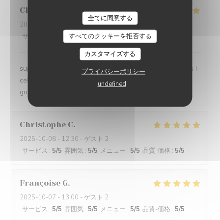
Clara
L
BISTROT DARSY
全てに同意する
2025-10-16
- 20:15 - ゲスト 6
すべてのクッキーを拒否する
サービス
:
5
/5
雰囲気
:
5
/5
メニュー
:
4
/5
品質-価格
:
4
/5
カスタマイズする
super accueil, on se sent comme à la maison entre amis !
プライバシーポリシー
cela se ressent aussi dans les plats, sans chichis,
undefined
gourmands et savoureux.
Christophe
C
2025-10-08
- 12:30 - ゲスト 2
サービス
:
5
/5
雰囲気
:
5
/5
メニュー
:
5
/5
品質-価格
:
5
/5
Françoise
G
2025-10-07
- 13:00 - ゲスト 2
サービス
:
5
/5
雰囲気
:
5
/5
メニュー
:
5
/5
品質-価格
:
5
/5