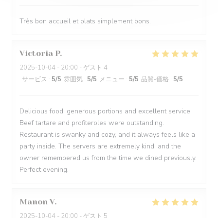
Très bon accueil et plats simplement bons.
Victoria
P
2025-10-04
- 20:00 - ゲスト 4
サービス
:
5
/5
雰囲気
:
5
/5
メニュー
:
5
/5
品質-価格
:
5
/5
Delicious food, generous portions and excellent service.
Beef tartare and profiteroles were outstanding.
Restaurant is swanky and cozy, and it always feels like a
party inside. The servers are extremely kind, and the
owner remembered us from the time we dined previously.
Perfect evening.
Manon
V
2025-10-04
- 20:00 - ゲスト 5