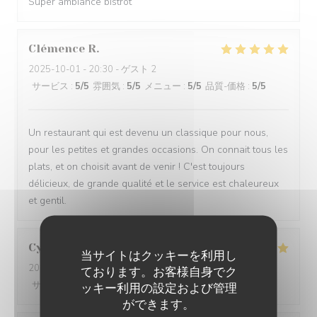
Super ambiance bistrot
Clémence
R
2025-10-01
- 20:30 - ゲスト 2
サービス
:
5
/5
雰囲気
:
5
/5
メニュー
:
5
/5
品質-価格
:
5
/5
Un restaurant qui est devenu un classique pour nous,
pour les petites et grandes occasions. On connait tous les
plats, et on choisit avant de venir ! C'est toujours
délicieux, de grande qualité et le service est chaleureux
et gentil.
Cyril
L
当サイトはクッキーを利用し
2025-10-17
- 20:00 - ゲスト 5
ております。お客様自身でク
サービス
:
5
/5
雰囲気
:
5
/5
メニュー
:
5
/5
品質-価格
:
5
/5
ッキー利用の設定および管理
ができます。