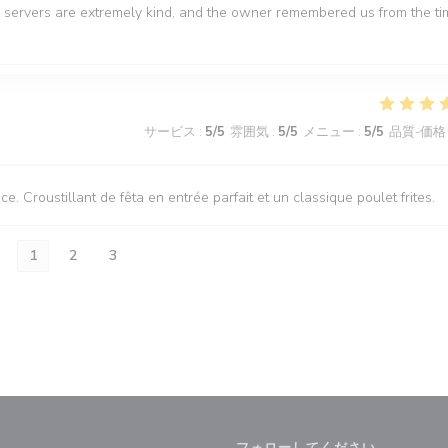
The servers are extremely kind, and the owner remembered us from the t
サービス
:
5
/5
雰囲気
:
5
/5
メニュー
:
5
/5
品質-価格
. Croustillant de fêta en entrée parfait et un classique poulet frites.
1
2
3