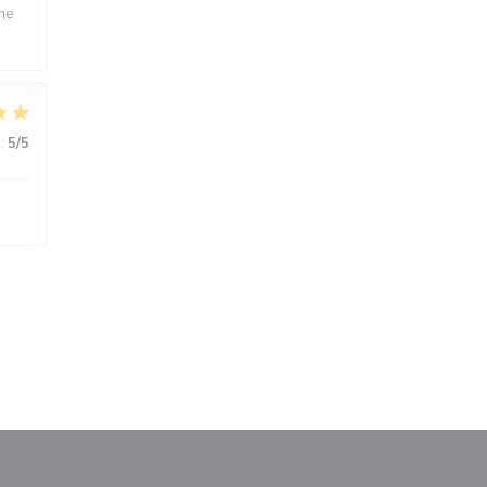
ime
:
5
/5