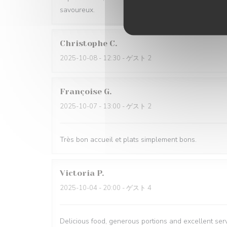
savoureux.
Christophe
C
2025-10-08
- 12:30 - ゲスト 2
Françoise
G
2025-10-07
- 13:00 - ゲスト 2
Très bon accueil et plats simplement bons.
Victoria
P
2025-10-04
- 20:00 - ゲスト 4
Delicious food, generous portions and excellent ser