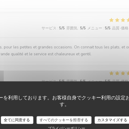
サービス
:
5
/5
雰囲気
:
5
/5
メニュー
:
5
/5
品質-価格
 pour les petites et grandes occasions. On connait tous les plats, et o
rande qualité et le service est chaleureux et gentil.
サービス
:
5
/5
雰囲気
:
5
/5
メニュー
:
5
/5
品質-価格
ーを利用しております。お客様自身でクッキー利用の設定
す。
サービス
:
5
/5
雰囲気
:
5
/5
メニュー
:
4
/5
品質-価格
BISTROT DARSY
全てに同意する
すべてのクッキーを拒否する
カスタマイズする
mis ! cela se ressent aussi dans les plats, sans chichis, gourmands et
プライバシーポリシー