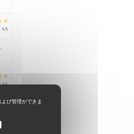
:
5
/5
n
:
5
/5
および管理ができま
:
4
/5