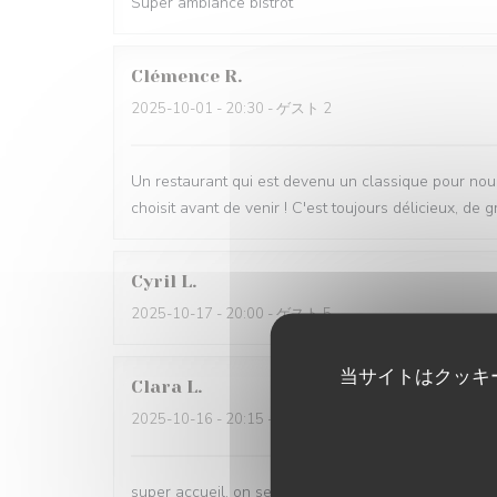
Super ambiance bistrot
Clémence
R
2025-10-01
- 20:30 - ゲスト 2
Un restaurant qui est devenu un classique pour nous,
choisit avant de venir ! C'est toujours délicieux, de g
Cyril
L
2025-10-17
- 20:00 - ゲスト 5
当サイトはクッキ
Clara
L
2025-10-16
- 20:15 - ゲスト 6
super accueil, on se sent comme à la maison entre a