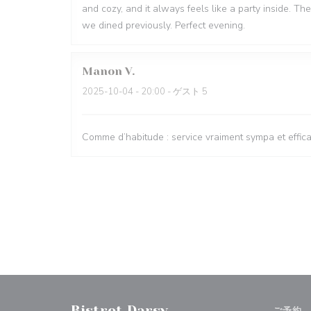
and cozy, and it always feels like a party inside. 
we dined previously. Perfect evening.
Manon
V
2025-10-04
- 20:00 - ゲスト 5
Comme d’habitude : service vraiment sympa et efficace
Bistrot Darsy