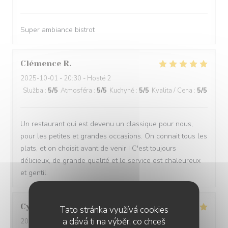
Super ambiance bistrot
Clémence
R
2025-10-01
- 20:30 - Hosté 2
Služba
:
5
/5
Atmosféra
:
5
/5
Kuchyně
:
5
/5
Kvalita / Cena
:
5
/5
Un restaurant qui est devenu un classique pour nous,
pour les petites et grandes occasions. On connait tous les
plats, et on choisit avant de venir ! C'est toujours
délicieux, de grande qualité et le service est chaleureux
et gentil.
Cyril
L
Tato stránka využívá cookies
a dává ti na výběr, co chceš
2025-10-17
- 20:00 - Hosté 5