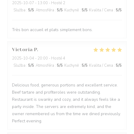
2025-10-07
- 13:00 - Hosté 2
Služba
:
5
/5
Atmosféra
:
5
/5
Kuchyně
:
5
/5
Kvalita / Cena
:
5
/5
Très bon accueil et plats simplement bons.
Victoria
P
2025-10-04
- 20:00 - Hosté 4
Služba
:
5
/5
Atmosféra
:
5
/5
Kuchyně
:
5
/5
Kvalita / Cena
:
5
/5
Delicious food, generous portions and excellent service.
Beef tartare and profiteroles were outstanding.
Restaurant is swanky and cozy, and it always feels like a
party inside. The servers are extremely kind, and the
owner remembered us from the time we dined previously.
Perfect evening.