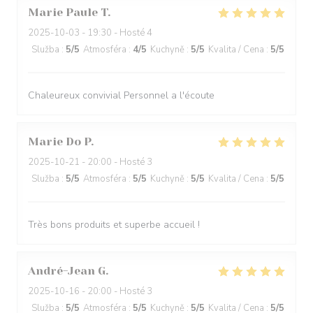
Marie Paule
T
2025-10-03
- 19:30 - Hosté 4
Služba
:
5
/5
Atmosféra
:
4
/5
Kuchyně
:
5
/5
Kvalita / Cena
:
5
/5
Chaleureux convivial Personnel a l'écoute
Marie Do
P
2025-10-21
- 20:00 - Hosté 3
Služba
:
5
/5
Atmosféra
:
5
/5
Kuchyně
:
5
/5
Kvalita / Cena
:
5
/5
Très bons produits et superbe accueil !
André-Jean
G
2025-10-16
- 20:00 - Hosté 3
Služba
:
5
/5
Atmosféra
:
5
/5
Kuchyně
:
5
/5
Kvalita / Cena
:
5
/5