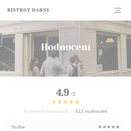
Panel pro správu cookies
BISTROT DARSY
Hodnocení
4.9
/5
Průměrné hodnocení —
512 hodnoceni
Služba