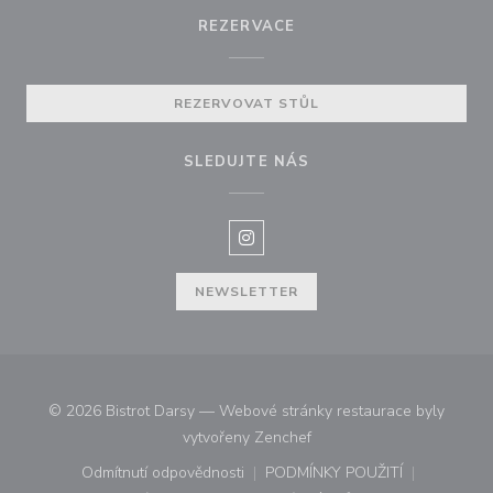
REZERVACE
REZERVOVAT STŮL
SLEDUJTE NÁS
Instagram ((otevře se v novém o
NEWSLETTER
© 2026 Bistrot Darsy — Webové stránky restaurace byly
((otevře se v novém okně))
vytvořeny
Zenchef
Odmítnutí odpovědnosti
PODMÍNKY POUŽITÍ
((otevře se v novém okně))
((otevře se v novém o