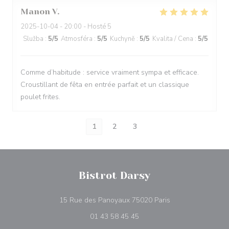
Manon
V
2025-10-04
- 20:00 - Hosté 5
Služba
:
5
/5
Atmosféra
:
5
/5
Kuchyně
:
5
/5
Kvalita / Cena
:
5
/5
Comme d’habitude : service vraiment sympa et efficace.
Croustillant de fêta en entrée parfait et un classique
poulet frites.
1
2
3
Bistrot Darsy
((otevře se v nové
15 Rue des Panoyaux 75020 Paris
01 43 58 45 45