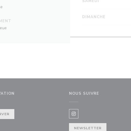
SAMEDI
le
DIMANCHE
EMENT
leue
VATION
NOUS SUIVRE
 fenêtre))
RVER
Instagram ((ouvre une nouvel
NEWSLETTER