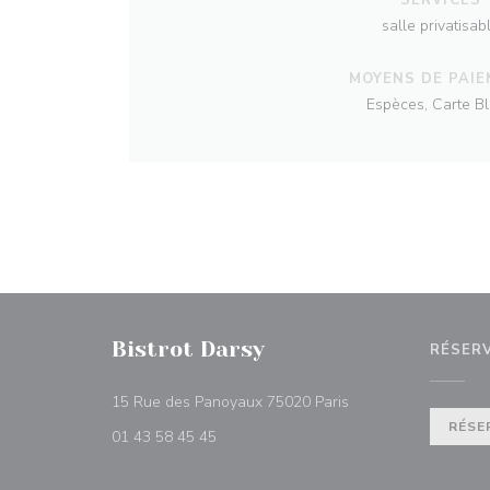
salle privatisab
MOYENS DE PAI
Espèces, Carte B
Bistrot Darsy
RÉSER
((ouvre une nouvelle
15 Rue des Panoyaux 75020 Paris
RÉSE
01 43 58 45 45