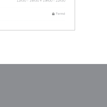
12h30 - 14h30
19h00 - 22h30
•
Fermé
le fenêtre))