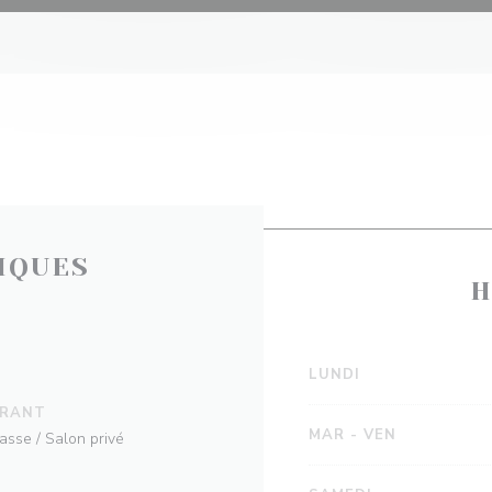
IQUES
H
LUNDI
URANT
MAR
-
VEN
rasse / Salon privé