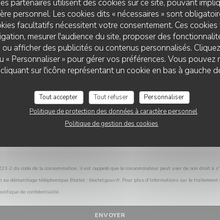
es partenaires utilisent des cookies sur ce site, pouvant impli
Vous désirez nous contacter ?
re personnel. Les cookies dits « nécessaires » sont obligatoire
Remplissez le formulaire ci-dessous !
kies facultatifs nécessitent votre consentement. Ces cookies 
gation, mesurer l'audience du site, proposer des fonctionnalité
 ou afficher des publicités ou contenus personnalisés. Clique
 ou « Personnaliser » pour gérer vos préférences. Vous pouvez 
BISTROT DARSY
liquant sur l'icône représentant un cookie en bas à gauche d
Tout accepter
Tout refuser
Personnaliser
Politique de protection des données à caractère personnel
Politique de gestion des cookies
L.223-2 du code de la consommation, il est rappelé que le consommateur peut user de son droit à s'i
on au démarchage téléphonique Bloctel :
bloctel.gouv.fr
. Pour plus d'informations sur le traitement
politique de confidentialité
.