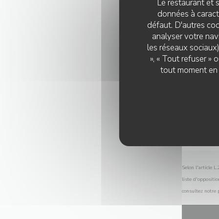
Le restaurant et s
données à caractè
défaut. D'autres coo
analyser votre navi
les réseaux sociaux)
», « Tout refuser »
tout moment en c
Selon l'article 
liste d'oppositi
consultez notre