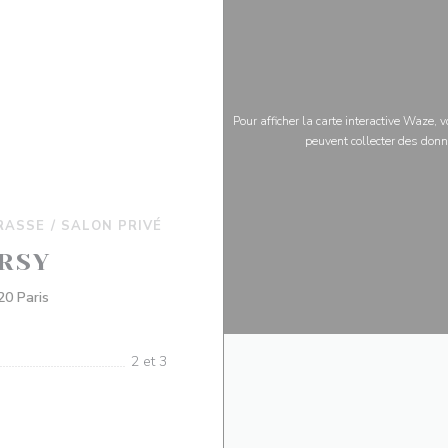
Pour afficher la carte interactive Waze,
peuvent collecter des donn
RASSE / SALON PRIVÉ
RSY
((ouvre une nouvelle fenêtre))
0 Paris
2 et 3